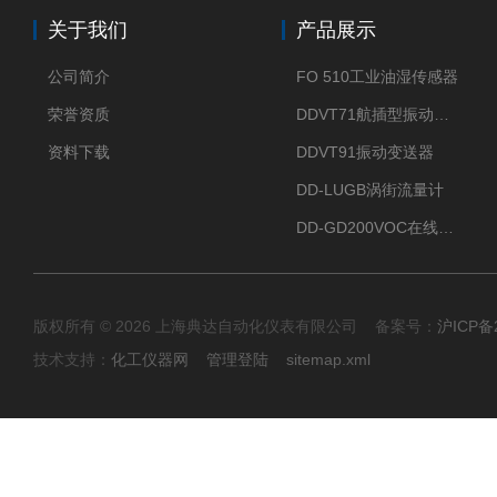
关于我们
产品展示
公司简介
FO 510工业油湿传感器
荣誉资质
DDVT71航插型振动变送器
资料下载
DDVT91振动变送器
DD-LUGB涡街流量计
DD-GD200VOC在线分析仪
版权所有 © 2026 上海典达自动化仪表有限公司 备案号：
沪ICP备2
技术支持：
化工仪器网
管理登陆
sitemap.xml