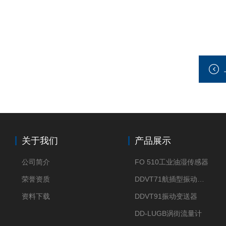
关于我们
产品展示
公司简介
FO 510工业油湿传感器
荣誉资质
DDVT71航插型振动变送器
资料下载
DDVT91振动变送器
DD-LUGB涡街流量计