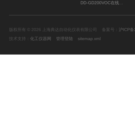
DD-GD200VOC在线分析仪
版权所有 © 2026 上海典达自动化仪表有限公司 备案号：
沪ICP备2
技术支持：
化工仪器网
管理登陆
sitemap.xml