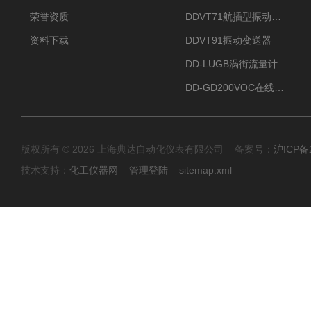
荣誉资质
DDVT71航插型振动变送器
资料下载
DDVT91振动变送器
DD-LUGB涡街流量计
DD-GD200VOC在线分析仪
版权所有 © 2026 上海典达自动化仪表有限公司 备案号：
沪ICP备2
技术支持：
化工仪器网
管理登陆
sitemap.xml