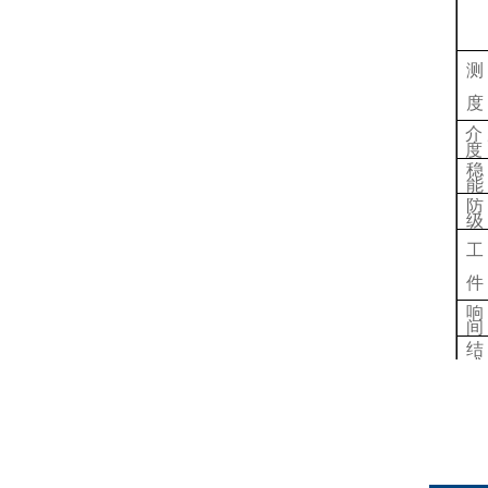
测
度
介
度
稳
能
防
级
工
件
响
间
结
式
安
式