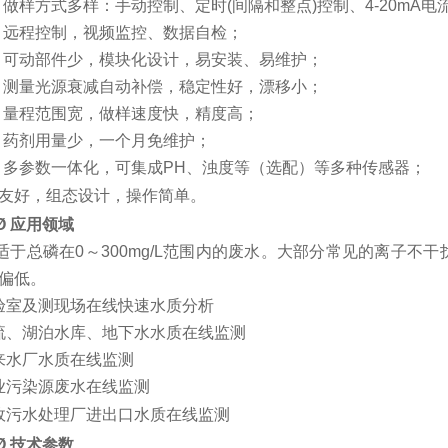
·
做样方式多样
：
手动
控制
、定时
(
间隔和整点
)
控制
、
4-20mA
电
·
远程控制，视频监控、数据自检；
·
可动部件少，模块化设计，易安装、
易
维护；
·
测量
光源衰减自动补偿
，
稳定性好，漂移小；
·
量程范围宽，做样速度快，精度高；
·
药剂用量少，一个月免维护；
·
多参数一体化，可集成
PH
、浊度等（选配）
等多种传感器
；
友好，组态设计，操作简单。
Ø
应用领域
适于总磷在
0
～
30
0mg/L
范围内的废水。大部分常见的离子不干
偏低。
验室及测现场在线快速水质分析
流、湖泊水库、地下水水质在线监测
来水厂水质在线监测
业污染源废水在线监测
政污水处理厂进出口水质在线监测
Ø
技术参数