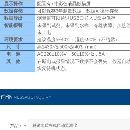
显示操作
配置有
7
寸彩色液晶触摸屏
数据存储
可以保存
3
年测量数据，数据可循环存储
数据导出
测量值可以
通过
USB
口导入
U
盘
中
保存
智能报警
未采到试剂、未采到水样、冷凝故障、加热
未上电
环境要求
建议温度
5~
40
℃
；湿度
≤90%
（不结露）
尺 寸
高
1430×
宽
500×
深
403
（
mm
）
电 源
AC220±10%V
，
50±10%Hz
，
5A
其 他
在
断电
或
报警
情况下
数据
不会丢失，
仪器自
恢复待机状态。
言询价
/ MESSAGE INQUIRY
产品：