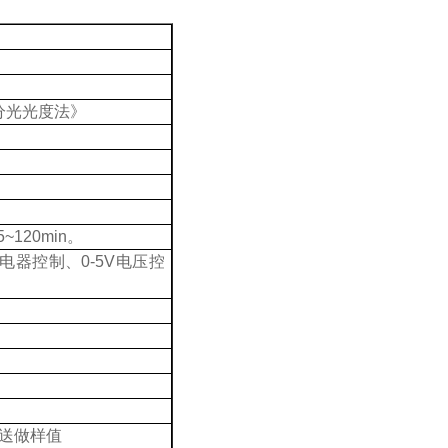
分光光度法》
5~120min
。
电器控制、
0-5V
电压控
送做样值