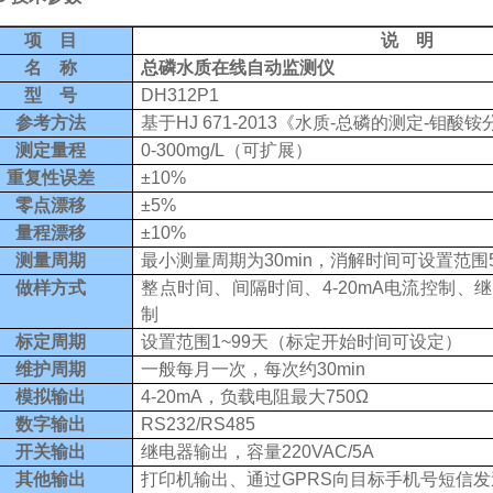
项 目
说 明
名 称
总磷
水质在线自动监测仪
型 号
DH31
2P
1
参考方法
基于
HJ
671
-
201
3
《水质
-
总
磷的测定
-
钼
酸铵
测定量程
0-
300
mg/L
（可扩展）
重复性误差
±
10
%
零点漂移
±
5
%
量程漂移
±
10
%
测量周期
最小测量周期为
3
0min
，消解时间可设置范围
做样方式
整点
时间
、间隔
时间
、
4-20mA
电流
控制、继
制
标定周期
设置范围
1~99
天（标定开始时间可设定）
维护周期
一般每月一次，每次约
30min
模拟输出
4
-
20mA
，负载电阻最大
750Ω
数字输出
RS232/RS48
5
开关输出
继电器
输出，
容量
220VAC/5A
其他输出
打印机输出、通过
GPRS
向目标手机号短信发