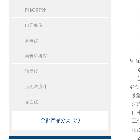
PH/ORP计
电导率仪
溶氧仪
余氯分析仪
界面
浊度仪
污泥浓度计
能会
实
界面仪
河
自
全部产品分类
工
市