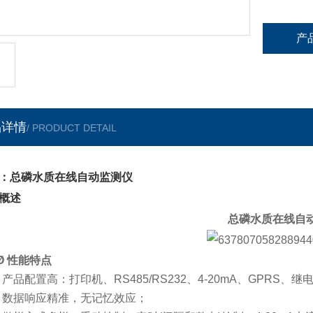
产
品详情
/ PRODUCT DETAIL
：总磷水质在线自动监测仪
概述
总磷水质在线自
Ø
性能特点
·
产品配置高
：
打印机、
RS485/
RS
232
、
4-20mA
、
GPRS
、继
·
数据响应精准，无记忆效应；