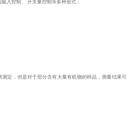
流输入控制
、
开关量
控制
等多种形式
；
扰测定，但是对于部分含有大量有机物的样品，测量结果可