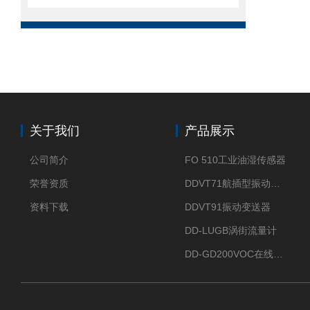
关于我们
产品展示
公司简介
FO 510工业油湿传感器
荣誉资质
DDVT71航插型振动变送器
资料下载
DDVT91振动变送器
DD-LUGB涡街流量计
DD-GD200VOC在线分析仪