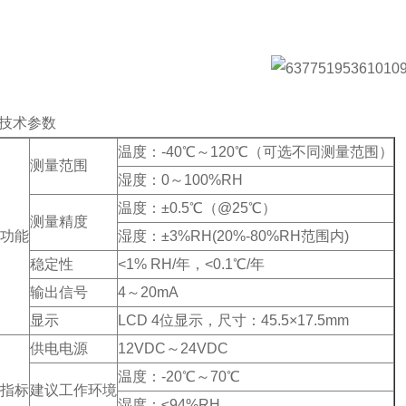
技术参数
温度：-40℃～120℃（可选不同测量范围）
测量范围
湿度：0～100%RH
温度：±0.5℃（@25℃）
测量精度
功能
湿度：±3%RH(20%-80%RH范围内)
稳定性
<1% RH/年，<0.1℃/年
输出信号
4～20mA
显示
LCD 4位显示，尺寸：45.5×17.5mm
供电电源
12VDC～24VDC
温度：-20℃～70℃
指标
建议工作环境
湿度：≤94%RH