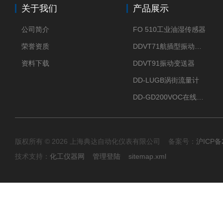
关于我们
产品展示
公司简介
FO 510工业油湿传感器
荣誉资质
DDVT71航插型振动变送器
资料下载
DDVT91振动变送器
DD-LUGB涡街流量计
DD-GD200VOC在线分析仪
版权所有 © 2026 上海典达自动化仪表有限公司 备案号：
沪ICP备2
技术支持：
化工仪器网
管理登陆
sitemap.xml