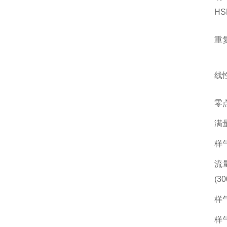
H
重
线
零
满
样
流
(3
样
样