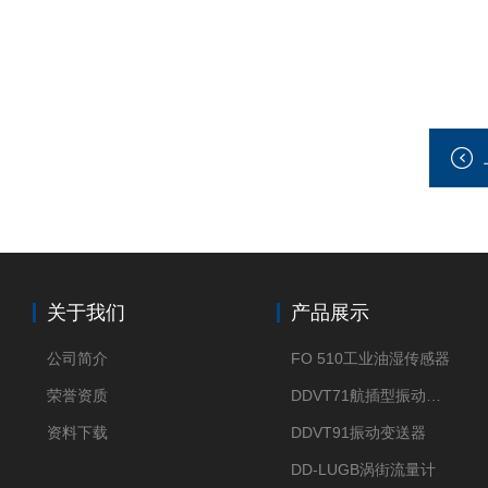
关于我们
产品展示
公司简介
FO 510工业油湿传感器
荣誉资质
DDVT71航插型振动变送器
资料下载
DDVT91振动变送器
DD-LUGB涡街流量计