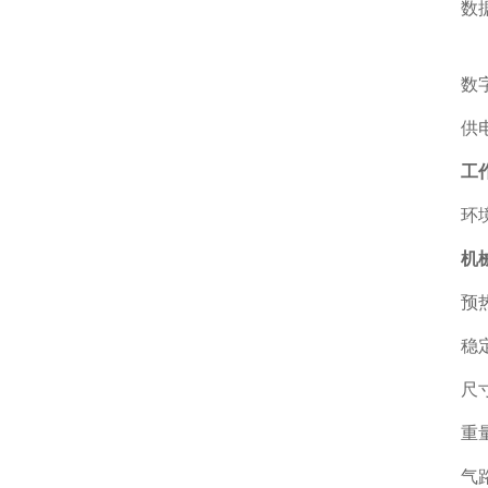
数
数
供
工
环
机
预
稳
尺
重
气