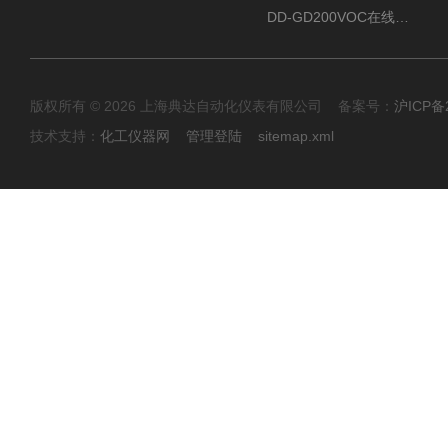
DD-GD200VOC在线分析仪
版权所有 © 2026 上海典达自动化仪表有限公司 备案号：
沪ICP备2
技术支持：
化工仪器网
管理登陆
sitemap.xml