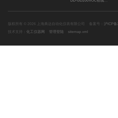
DD-GD200VOC在线分析仪
版权所有 © 2026 上海典达自动化仪表有限公司 备案号：
沪ICP备2
技术支持：
化工仪器网
管理登陆
sitemap.xml