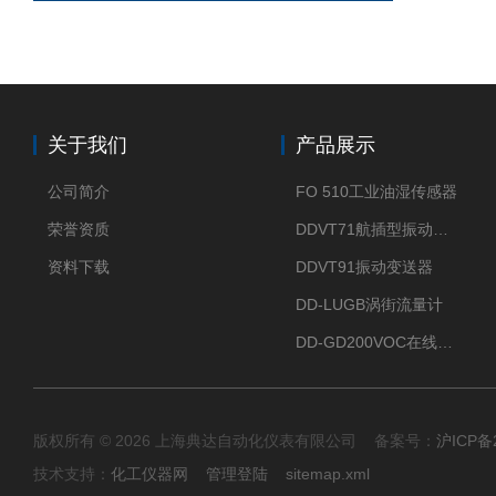
关于我们
产品展示
公司简介
FO 510工业油湿传感器
荣誉资质
DDVT71航插型振动变送器
资料下载
DDVT91振动变送器
DD-LUGB涡街流量计
DD-GD200VOC在线分析仪
版权所有 © 2026 上海典达自动化仪表有限公司 备案号：
沪ICP备2
技术支持：
化工仪器网
管理登陆
sitemap.xml