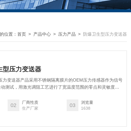
的位置：
首页
>
产品中心
>
压力产品
>
防爆卫生型压力变送器
卫生型压力变送器
生型压力变送器产品采用不锈钢隔离膜片的OEM压力传感器作为信号
自动测试，用激光调阻工艺进行了宽温度范围的零点和灵敏度温
锈钢壳体内，将传感器信号转换为标准输出信号，充分发挥了传
68Ex系列压力变送器具有优异的性能。它抗干扰、过载和抗冲击
厂商性质
浏览量
02
03
定性高，是食品、制药等领域理想的压力测量仪
生产厂家
1638