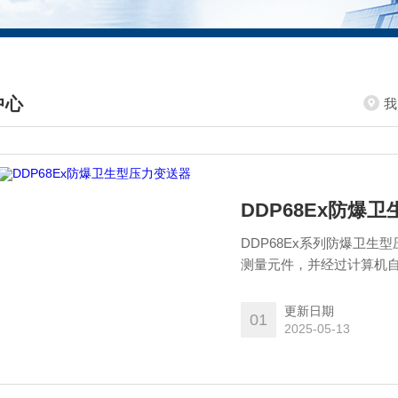
中心
我
DUCTS CENTER
DDP68Ex防爆
DDP68Ex系列防爆卫
测量元件，并经过计算机
度补偿。放大电路位于不
感器的技术优势，使DDP
更新日期
01
能力强、温度漂移小、稳
2025-05-13