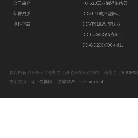
公司简介
FO 510工业油湿传感器
荣誉资质
DDVT71航插型振动变送器
资料下载
DDVT91振动变送器
DD-LUGB涡街流量计
DD-GD200VOC在线分析仪
版权所有 © 2026 上海典达自动化仪表有限公司 备案号：
沪ICP备2
技术支持：
化工仪器网
管理登陆
sitemap.xml