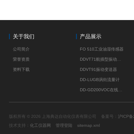
关于我们
产品展示
公司简介
FO 510工业油湿传感器
荣誉资质
DDVT71航插型振动变送器
资料下载
DDVT91振动变送器
DD-LUGB涡街流量计
DD-GD200VOC在线分析仪
版权所有 © 2026 上海典达自动化仪表有限公司 备案号：
沪ICP备2
技术支持：
化工仪器网
管理登陆
sitemap.xml