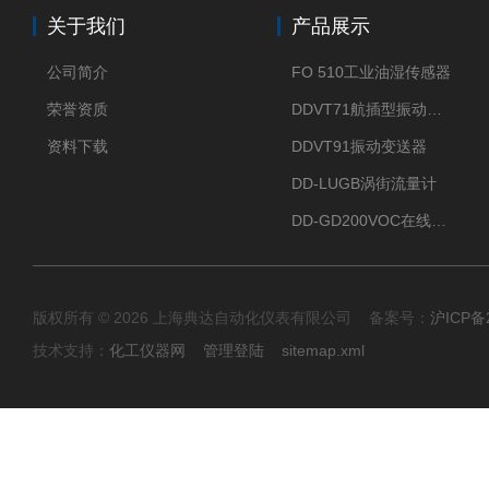
关于我们
产品展示
公司简介
FO 510工业油湿传感器
荣誉资质
DDVT71航插型振动变送器
资料下载
DDVT91振动变送器
DD-LUGB涡街流量计
DD-GD200VOC在线分析仪
版权所有 © 2026 上海典达自动化仪表有限公司 备案号：
沪ICP备2
技术支持：
化工仪器网
管理登陆
sitemap.xml