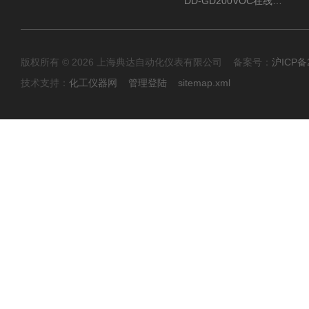
DD-GD200VOC在线分析仪
版权所有 © 2026 上海典达自动化仪表有限公司 备案号：
沪ICP备2
技术支持：
化工仪器网
管理登陆
sitemap.xml