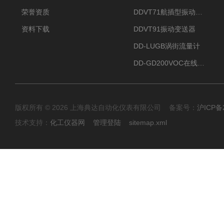
荣誉资质
DDVT71航插型振动变送器
资料下载
DDVT91振动变送器
DD-LUGB涡街流量计
DD-GD200VOC在线分析仪
版权所有 © 2026 上海典达自动化仪表有限公司 备案号：
沪ICP备2
技术支持：
化工仪器网
管理登陆
sitemap.xml