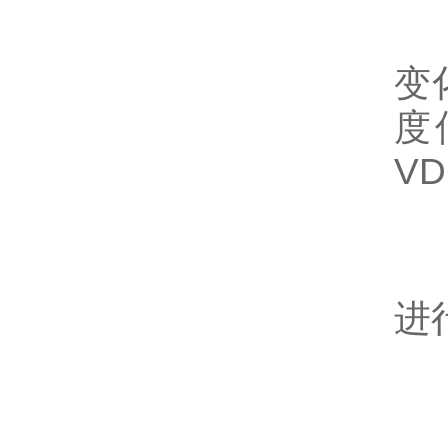
2
变
度
V
3
进
4