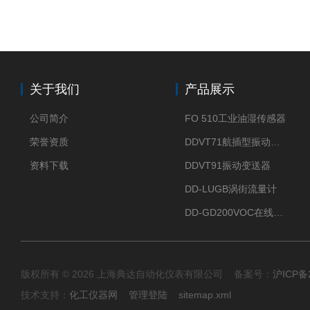
关于我们
产品展示
公司简介
FO 510工业油湿传感器
荣誉资质
DDVT71航插型振动变送器
资料下载
DDVT91振动变送器
DD-LUGB涡街流量计
DD-GD200VOC在线分析仪
版权所有 © 2026 上海典达自动化仪表有限公司 备案号：
沪ICP备2
技术支持：
化工仪器网
管理登陆
sitemap.xml